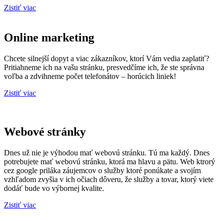
Zistiť viac
Online marketing
Chcete silnejší dopyt a viac zákazníkov, ktorí Vám vedia zaplatiť?
Pritiahneme ich na vašu stránku, presvedčíme ich, že ste správna
voľba a zdvihneme počet telefonátov – horúcich liniek!
Zistiť viac
Webové stránky
Dnes už nie je výhodou mať webovú stránku. Tú ma každý. Dnes
potrebujete mať webovú stránku, ktorá ma hlavu a pätu. Web ktrorý
cez google priláka záujemcov o služby ktoré ponúkate a svojím
vzhľadom zvyšia v ich očiach dôveru, že služby a tovar, ktorý viete
dodáť bude vo výbornej kvalite.
Zistiť viac