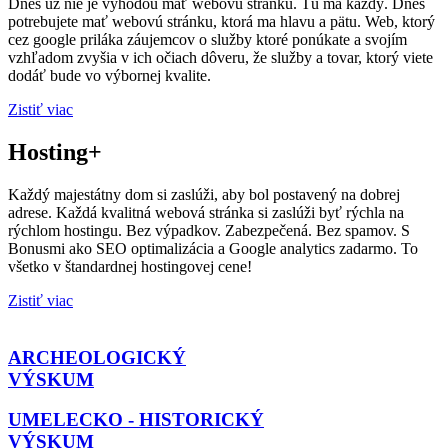
Dnes už nie je výhodou mať webovú stránku. Tú ma každý. Dnes
potrebujete mať webovú stránku, ktorá ma hlavu a pätu. Web, ktorý
cez google priláka záujemcov o služby ktoré ponúkate a svojím
vzhľadom zvyšia v ich očiach dôveru, že služby a tovar, ktorý viete
dodáť bude vo výbornej kvalite.
Zistiť viac
Hosting+
Každý majestátny dom si zaslúži, aby bol postavený na dobrej
adrese. Každá kvalitná webová stránka si zaslúži byť rýchla na
rýchlom hostingu. Bez výpadkov. Zabezpečená. Bez spamov. S
Bonusmi ako SEO optimalizácia a Google analytics zadarmo. To
všetko v štandardnej hostingovej cene!
Zistiť viac
ARCHEOLOGICKÝ
VÝSKUM
UMELECKO - HISTORICKÝ
VÝSKUM