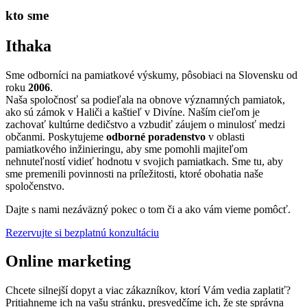
kto sme
Ithaka
Sme odborníci na pamiatkové výskumy, pôsobiaci na Slovensku od
roku
2006
.
Naša spoločnosť sa podieľala na obnove významných pamiatok,
ako sú zámok v Haliči a kaštieľ v Divíne. Naším cieľom je
zachovať kultúrne dedičstvo a vzbudiť záujem o minulosť medzi
občanmi. Poskytujeme
odborné poradenstvo
v oblasti
pamiatkového inžinieringu, aby sme pomohli majiteľom
nehnuteľností vidieť hodnotu v svojich pamiatkach. Sme tu, aby
sme premenili povinnosti na príležitosti, ktoré obohatia naše
spoločenstvo.
Dajte s nami nezáväzný pokec o tom či a ako vám vieme pomôcť.
Rezervujte si bezplatnú konzultáciu
Online marketing
Chcete silnejší dopyt a viac zákazníkov, ktorí Vám vedia zaplatiť?
Pritiahneme ich na vašu stránku, presvedčíme ich, že ste správna