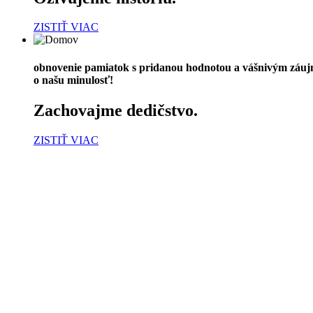
živujeme históriu.
STIŤ VIAC
obnovenie pamiatok s pridanou hodnotou a vášnivým záu
o našu minulosť!
Zachovajme dedičstvo.
ZISTIŤ VIAC