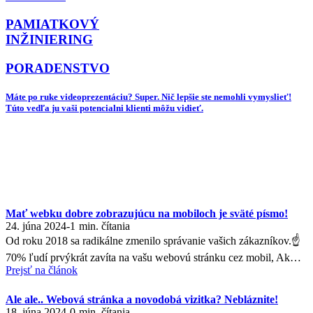
PAMIATKOVÝ
INŽINIERING
PORADENSTVO
Máte po ruke videoprezentáciu? Super. Nič lepšie ste nemohli vymyslieť!
Túto vedľa ju vaši potencialni klienti môžu vidieť.
Mať webku dobre zobrazujúcu na mobiloch je sväté písmo!
24. júna 2024
-
1
min. čítania
Od roku 2018 sa radikálne zmenilo správanie vašich zákazníkov.☝
70% ľudí prvýkrát zavíta na vašu webovú stránku cez mobil, Ak…
Prejsť na článok
Ale ale.. Webová stránka a novodobá vizitka? Nebláznite!
18. júna 2024
-
0
min. čítania