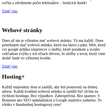
voľba a zdvihneme počet telefonátov – horúcich liniek!
Zistiť viac
Webové stránky
Dnes už nie je výhodou mať webovú stránku. Tú ma každý. Dnes
potrebujete mať webovú stránku, ktorá ma hlavu a pätu. Web, ktorý
cez google priláka záujemcov o služby, ktoré ponúkate a svojím
vzhľadom zvýšia v ich očiach dôveru, že služby a tovar, ktorý viete
dodať bude vo výbornej kvalite.
Zistiť viac
Hosting+
Každý majestátny dom si zaslúži, aby bol postavený na dobrej
adrese. Každá kvalitná webová stránka si zaslúži byť rýchla na
rýchlom hostingu. Bez výpadkov. Zabezpečená. Bez spamov. S
Bonusmi ako SEO optimalizácia a Google analytics zadarmo. To
všetko v štandardnej hostingovej cene!