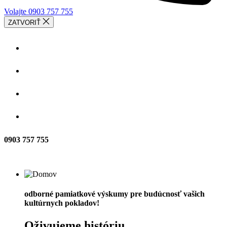
Volajte 0903 757 755
ZATVORIŤ
SLUŽBY
VÝSKUMY
O NÁS
KONTAKT
0903 757 755
borné pamiatkové výskumy pre budúcnosť vašic
ltúrnych pokladov!