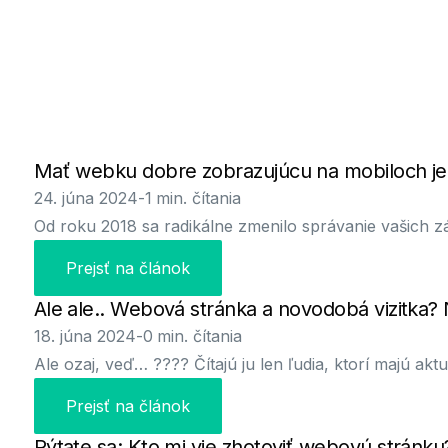
Mať webku dobre zobrazujúcu na mobiloch je
24. júna 2024
-
1
min. čítania
Od roku 2018 sa radikálne zmenilo správanie vašich 
Prejsť na článok
Ale ale.. Webová stránka a novodobá vizitka? 
18. júna 2024
-
0
min. čítania
Ale ozaj, veď… ???? Čítajú ju len ľudia, ktorí majú ak
Prejsť na článok
Pýtate sa: Kto mi vie zhotoviť webovú stránku