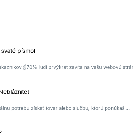
 sväté písmo!
zákazníkov.☝70% ľudí prvýkrát zavíta na vašu webovú str
Nebláznite!
tuálnu potrebu získať tovar alebo službu, ktorú ponúkaš.…
?