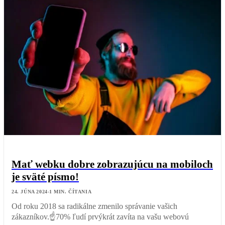
Mať webku dobre zobrazujúcu na mobiloch
je sväté písmo!
24. JÚNA 2024
-
1
MIN. ČÍTANIA
Od roku 2018 sa radikálne zmenilo správanie vašich
zákazníkov.☝70% ľudí prvýkrát zavíta na vašu webovú